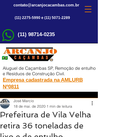
contato@arcanjocacambas.com.br
(11) 2275-5990 e (11) 5071-2289
(11) 98714-0235
Aluguel de Caçambas SP, Remoção de entulho
e Resíduos de Construção Civil.
Empresa cadastrada na AMLURB
Nº0811
José Marcio
18 de mai. de 2020
1 min de leitura
Prefeitura de Vila Velha
retira 36 toneladas de
lixo e de entulho