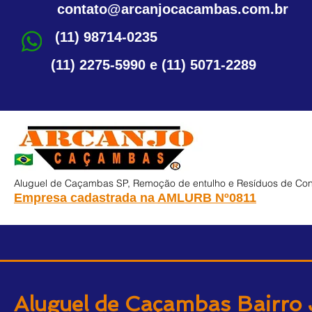
contato@arcanjocacambas.com.br
(11) 98714-0235
(11) 2275-5990 e (11) 5071-2289
Aluguel de Caçambas SP, Remoção de entulho e Resíduos de Cons
Empresa cadastrada na AMLURB
Nº0811
Aluguel de Caçambas Bairro 