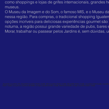
como shoppings e lojas de grifes internacionais, grandes ho
museus.
O Museu da Imagem e do Som, o famoso MIS, e o Museu da 
nessa região. Para compras, o tradicional shopping Iguatem
opções incríveis para deliciosas experiências gourmet são
noturna, a região possui grande variedade de pubs, bares 
Morar, trabalhar ou passear pelos Jardins é, sem dúvidas, 
Aluguel de Caçambas SP, Aluguel de Caçambas Bairro Saúde, Disk Caçambas Bairro Saúde, Disk entulho Bairro Saúde, Caçambas BairroSaúde, Caçam
Bairro Saúde, Locação de caçambas de entulho Arcanjo Caçambas Bairro Saúde, Retirada de Entulho Arcanjo Caçambas Bairro Saúde.