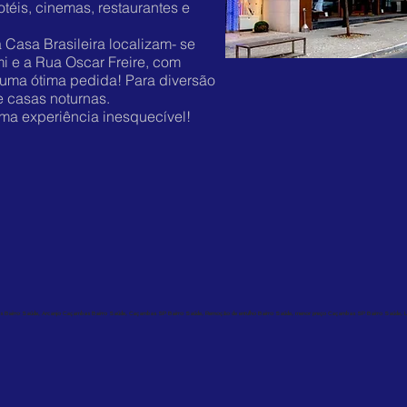
téis, cinemas, restaurantes e
Casa Brasileira localizam- se
i e a Rua Oscar Freire, com
 uma ótima pedida! Para diversão
e casas noturnas.
uma experiência inesquecível!
bas Bairro Saúde, Arcanjo Caçambas Bairro Saúde, Caçambas SP Bairro Saúde, Remoção de entulho Bairro Saúde, menor preço Caçambas SP Bairro Saúde