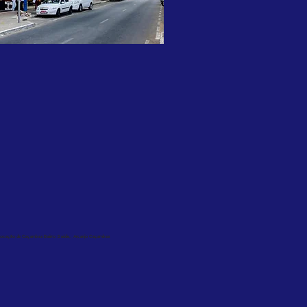
, Locação de Caçambas Bairro Saúde, Arcanjo Caçambas