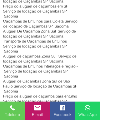
locação de Caçambas SP Sacomã
Preço do aluguel de caçambas em SP
Serviço de locação de Caçambas SP
Sacomã
Caçambas de Entulhos para Coleta Serviço
de locação de Caçambas SP Sacomã
Aluguel De Caçamba Zona Sul Serviço de
locação de Caçambas SP Sacomã
Transporte de Caçambas de Entulhos
Serviço de locação de Caçambas SP
Sacomã
Aluguel de caçambas Zona Sul Serviço de
locação de Caçambas SP Sacomã
Caçambas de Entulhos Interlagos e região -
Serviço de locação de Caçambas SP
Sacomã
Aluguel de Cacambas Zona Sul de São
Paulo Serviço de locação de Caçambas SP
Sacomã
Preço de aluguel de caçamba para entulho
Serviço de locação de Caçambas SP
Sacomã
Aluguel de Caçambas em São Paulo Serviço
Telefone
E-mail
Facebook
WhatsApp
de locação de Caçambas SP Sacomã
Caçambas, Aluguel e Locação de
Caçambas Serviço de locação de
Caçambas SP Sacomã
Aluguel de caçamba preço Serviço de