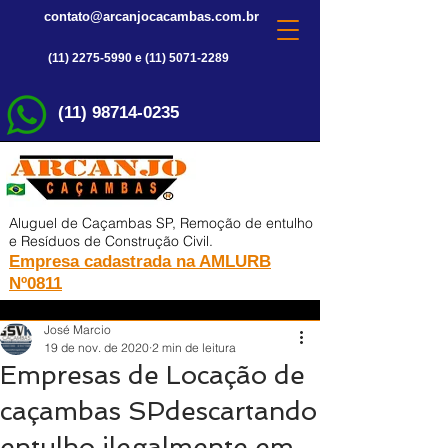
contato@arcanjocacambas.com.br
(11) 2275-5990 e (11) 5071-2289
(11) 98714-0235
Aluguel de Caçambas SP, Remoção de entulho
e Resíduos de Construção Civil.
Empresa cadastrada na AMLURB
Nº0811
José Marcio
19 de nov. de 2020
2 min de leitura
Empresas de Locação de
caçambas SPdescartando
entulho ilegalmente em