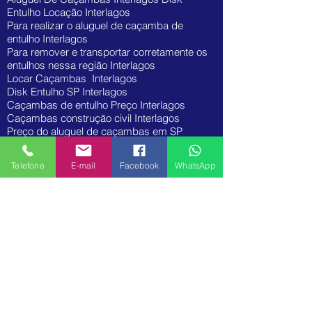
Entulho Locação Interlagos
Para realizar o aluguel de caçamba de
entulho Interlagos
Para remover e transportar corretamente os
entulhos nessa região Interlagos
Locar Caçambas Interlagos
Disk Entulho SP Interlagos
Caçambas de entulho Preço Interlagos
Caçambas construção civil Interlagos
Preço do aluguel de caçambas em SP
Interlagos
Caçambas de Entulhos para Coleta
Telefone
E-mail
Facebook
WhatsApp
Interlagos
Aluguel De Caçamba Zona Sul Interlagos
Transporte de Caçambas de Entulhos
Interlagos
Aluguel de caçambas Zona Sul Interlagos
Caçambas de Entulhos Interlagos e região -
Interlagos
Aluguel de Cacambas Zona Sul de São Paulo
Interlagos
Preço de aluguel de caçamba para entulho
Interlagos