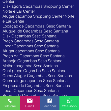
Center
Disk agora Caçambas Shopping Center
Norte e Lar Center
Alugar caçamba Shopping Center Norte
e Lar Center
Locação de Caçambas Sesc Santana
Aluguel de Caçambas Sesc Santana
Disk Caçambas Sesc Santana
Preço Caçambas Sesc Santana
Locar Caçambas Sesc Santana
Alugar caçambas Sesc Santana
Preço da Caçambas Sesc Santana
Arcanjo Caçambas Sesc Santana
Melhor caçamba Sesc Santana
Qual preço Caçamba Sesc Santana
Como Alugar Caçambas Sesc Santana
Quem aluga caçamba Sesc Santana
Empresa de Caçambas Sesc Santana
Locar Caçambas Sesc Santana
Regras de Caçambas Sesc Santana
Disk entulho Sesc Santana
Disk agora Caçambas Sesc Santana
Telefone
E-mail
Facebook
WhatsApp
Alugar caçamba Sesc Santana