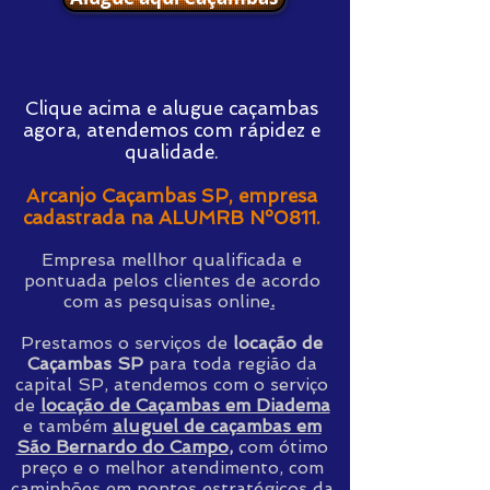
Clique acima e alugue caçambas
agora, atendemos com rápidez e
qualidade.​
Arcanjo Caçambas SP, e
mpresa
cadastrada na ALUMRB Nº0811.
Empresa mellhor qualificada e
pontuada pelos clientes de acordo
com as pesquisas online
.
Prestamos o
serviços de
locação de
Caçambas SP
para toda região da
capital SP, atendemos com o serviço
de
locação de Caçambas em Diadema
e também
aluguel de caçambas em
São Bernardo do Campo
,
com ótimo
preço e o melhor atendimento, com
caminhões em pontos estratégicos da