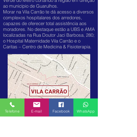
Verde do Metrô cortando a região em direção
ao município de Guarulhos.
Morar na Vila Carrão te dá acesso a diversos
complexos hospitalares dos arredores,
capazes de oferecer total assistência aos
moradores. No destaque estão a UBS e AMA
localizadas na Rua Doutor Jaci Barbosa, 280;
o Hospital Maternidade Vila Carrão e o
Caritas – Centro de Medicina & Fisioterapia.
Telefone
E-mail
Facebook
WhatsApp