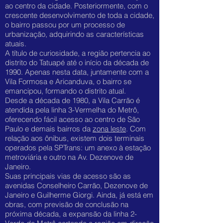
ao centro da cidade. Posteriormente, com o
crescente desenvolvimento de toda a cidade,
o bairro passou por um processo de
urbanização, adquirindo as características
atuais.
A título de curiosidade, a região pertencia ao
distrito do Tatuapé até o início da década de
1990. Apenas nesta data, juntamente com a
Vila Formosa e Aricanduva, o bairro se
emancipou, formando o distrito atual.
Desde a década de 1980, a Vila Carrão é
atendida pela linha 3-Vermelha do Metrô,
oferecendo fácil acesso ao centro de São
Paulo e demais bairros da
zona leste
. Com
relação aos ônibus, existem dois terminais
operados pela SPTrans: um anexo à estação
metroviária e outro na Av. Dezenove de
Janeiro.
Suas principais vias de acesso são as
avenidas Conselheiro Carrão, Dezenove de
Janeiro e Guilherme Giorgi. Ainda, já está em
obras, com previsão de conclusão na
próxima década, a expansão da linha 2-