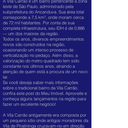
A Vila Carrão é um bairro pertencente à zona
leste de São Paulo, administrado pela
subprefeitura do Aricanduva. Sua área total
corresponde a 7,5 km², onde moram cerca
de 72 mil habitantes. Por conta de sua
completa infraestrutura, seu IDH é de 0,886
— um dos maiores da região.
Todos os anos, diversos empreendimentos
novos são construídos na região,
ocasionando um intenso processo de
verticalização no pedaço. Além disso, a
valorização do metro quadrado tem sido
constante nos últimos anos, atraindo a
atenção de quem está a procura de um novo
lar.
Se você deseja saber mais informações
sobre o tradicional bairro da Vila Carrão,
confira este post do Meu Imóvel. Aproveite e
conheça alguns lançamentos na região para
fazer um excelente negócio!
A Vila Carrão antigamente era composta por
um pequeno sítio onde antigos moradores da
Vila de Piratininga cruzavam-no em direção