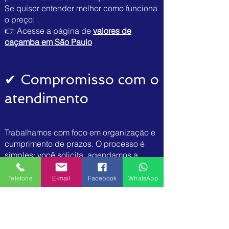
Se quiser entender melhor como funciona
o preço:
👉 Acesse a página de
valores de
caçamba em São Paulo
✔ Compromisso com o
atendimento
Trabalhamos com foco em organização e
cumprimento de prazos. O processo é
simples: você solicita, agendamos a
entrega e depois realizamos a retirada
conforme combinado.
Telefone
E-mail
Facebook
WhatsApp
Sempre que necessário, também
orientamos sobre uso correto da caçamba
para evitar problemas durante o período
de locação.