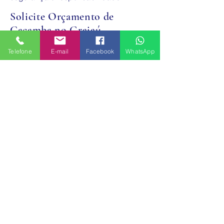
Solicite Orçamento de
Caçamba no Grajaú
Precisa de locação de caçamba no
Telefone
E-mail
Facebook
WhatsApp
Grajaú SP com entrega rápida?
Entre em contato agora mesmo e solicite
seu orçamento. Garantimos agilidade,
preço justo e descarte correto de
entulho.
​#locaçãodecaçambanoGrajaúSP
#alugueldecaçambasdeentulho
#caçambaparaentulhoGrajaú
#caçambaestacionária
#remoçãodeentulho
#construçãocivil
#alugueldecaçambaZonaSul