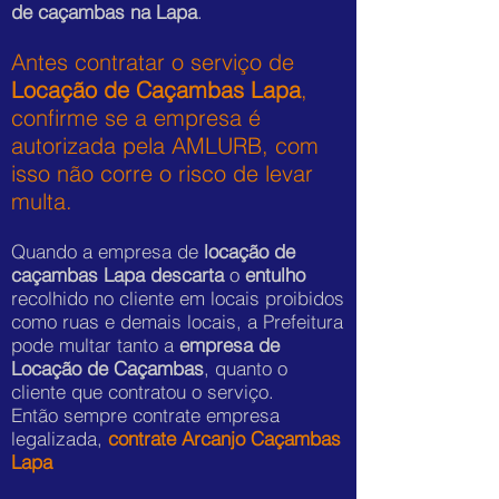
de caçambas na Lapa
.
Antes contratar o serviço de
Locação de Caçambas Lapa
,
confirme se a empresa é
autorizada pela AMLURB, com
isso não corre o risco de levar
multa.
Quando a empresa de
locação de
caçambas Lapa descarta
o
entulho
recolhido no cliente em locais proibidos
como ruas e demais locais, a Prefeitura
pode multar tanto a
empresa de
Locação de Caçambas
, quanto o
cliente que contratou o serviço.
Então sempre contrate empresa
legalizada,
contrate Arcanjo Caçambas
Lapa