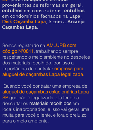
provenientes de reformas em geral,
entulhos
em construtoras,
entulhos
em condomínios fechados na Lapa.
Disk Caçamba Lapa
, é com a
Arcanjo
Caçambas Lapa
.
Somos registrado na
AMLURB com
código Nº0811
, trabalhando sempre
respeitando o meio ambiente no despejos
dos materiais recolhido, por isso a
importância de contratar
empresa para
aluguel de caçambas Lapa legalizada
.
Quando você contratar uma empresa de
aluguel de caçambas estacionárias Lapa
SP
que não é legalizada, ela tende a
descartar os
materiais recolhidos
em
locais inapropriados, e isso vai gerar uma
multa para você cliente, e fora o prejuízo
para o meio ambiente.