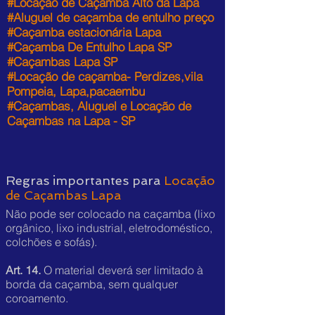
#Locação de Caçamba Alto da Lapa
#Aluguel de caçamba de entulho preço
#Caçamba estacionária Lapa
#Caçamba De Entulho Lapa SP
#Caçambas Lapa SP
#Locação de caçamba- Perdizes,vila
Pompeia, Lapa,pacaembu
#Caçambas, Aluguel e Locação de
Caçambas na Lapa - SP
Regras importantes para
Locação
de Caçambas Lapa
Não pode ser colocado na caçamba (lixo
orgânico, lixo industrial, eletrodoméstico,
colchões e sofás).
Art. 14.
O material deverá ser limitado à
borda da caçamba, sem qualquer
coroamento.