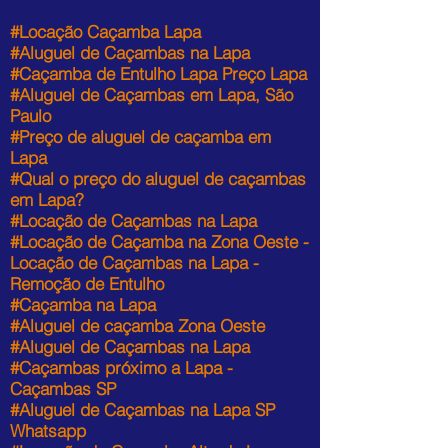
#Locação Caçamba Lapa
#Aluguel de Caçambas na Lapa
#Caçamba de Entulho Lapa Preço Lapa
#Aluguel de Caçambas em Lapa, São
Paulo
#Preço de aluguel de caçamba em
Lapa
#Qual o preço do aluguel de caçambas
em Lapa?
#Locação de Caçambas na Lapa
#Locação de Caçamba na Zona Oeste -
Locação de Caçambas na Lapa -
Remoção de Entulho
#Caçamba na Lapa
#Aluguel de caçamba Zona Oeste
#Aluguel de Caçambas na Lapa
#Caçambas próximo a Lapa -
Caçambas SP
#Aluguel de Caçambas na Lapa SP
Whatsapp