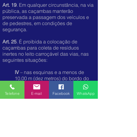
Art. 19
. Em qualquer circunstância, na via
pública, as caçambas manterão
preservada a passagem dos veículos e
de pedestres, em condições de
segurança.
Art. 25
. É proibida a colocação de
caçambas para coleta de resíduos
inertes no leito carroçável das vias, nas
seguintes situações:
IV
– nas esquinas e a menos de
10,00 m (dez metros) do bordo do
alinhamento da via transversal;
V
– nos locais onde o
Telefone
E-mail
Facebook
WhatsApp
estacionamento e/ou a parada de
veículos forem proibidos pelas
regras gerais de estacionamento e
parada estabelecidas pelo Código
de Trânsito Brasileiro – CTB,
instituído pela Lei Federal nº 9.503,
de 23 de setembro de 1997,