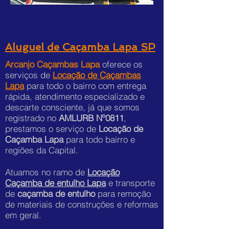
Aluguel de Caçamba Lapa SP
Arcanjo Caçambas Lapa
oferece os
serviços de
Locação de Caçambas
Lapa
para todo o bairro com entrega
rápida, atendimento especializado e
descarte consciente, já que somos
registrado no
AMLURB Nº0811
,
prestamos o serviço de
Locação de
Caçamba Lapa
para todo bairro e
regiões da Capital.
Atuamos no ramo de
Locação
Caçamba de entulho Lapa
e transporte
de
caçamba de entulho
para remoção
de materiais de construções e reformas
em geral.