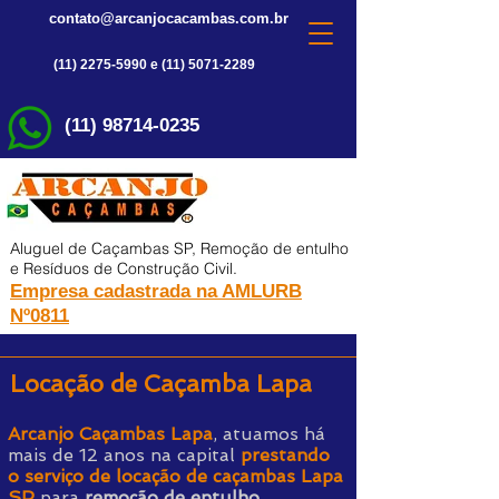
contato@arcanjocacambas.com.br
(11) 2275-5990 e (11) 5071-2289
(11) 98714-0235
Aluguel de Caçambas SP, Remoção de entulho
e Resíduos de Construção Civil.
Empresa cadastrada na AMLURB
Nº0811
Locação de Caçamba Lapa
Arcanjo Caçambas Lapa
, atuamos há
mais de 12 anos na capital
prestando
o serviço de locação de caçambas Lapa
SP
para
remoção de entulho