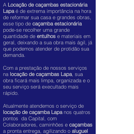
A
Locação de caçambas estacionária
Lapa
é de extrema importância na hora
de reformar sua casa e grandes obras,
esse tipo de
caçamba estacionária
pode-se recolher uma grande
quantidade de
entulhos
e materiais em
geral, deixando a sua obra mais ágil, já
que podemos atender de protidão sua
demanda.
Com a prestação de nossos serviços
na
locação de caçambas Lapa
, sua
obra ficará mais limpa, organizada e o
seu serviço será execultado mais
rápido.
Atualmente atendemos o serviço de
locação de caçamba Lapa
nos quatros
pontos da Capital, com
Colaboradores, caminhões e
caçambas
a pronta entrega, agilizando o
aluguel