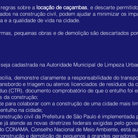
 regras sobre a
locação de caçambas
, e descarte permitid
erados na construção civil, podem ajudar a minimizar os imp
 e a qualidade de vida na cidade.
ormas, pequenas obras e de demolição são descartados po
 seja cadastrada na Autoridade Municipal de Limpeza Urba
ilia, demonstre claramente a responsabilidade do transpo
ransbordo e triagem ou aterros licenciados de resíduos da 
íduo (CTR), documento comprobatório de que o entulho foi 
s da construção;
rte para colaborar com a construção de uma cidade mais li
 entulho na cidade;
onstrução civil da Prefeitura de São Paulo é implementada 
 já atende as novas diretrizes federais exigidas pelo gove
2 do CONAMA, Conselho Nacional de Meio Ambiente, está a
a construção e demolição de pequenos a grandes geradores,