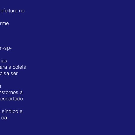
efeitura no
orme
m-sp-
rias
ara a coleta
cisa ser
bas Santa
r
nstornos à
rceiros e
descartado
 síndico e
ar uma
 da
do nas