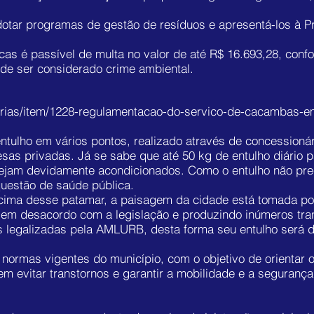
tar programas de gestão de resíduos e apresentá-los à Pr
icas é passível de multa no valor de até R$ 16.693,28, conf
 de ser considerado crime ambiental.
terias/item/1228-regulamentacao-do-servico-de-cacambas-e
entulho em vários pontos, realizado através de concessioná
sas privadas. Já se sabe que até 50 kg de entulho diário p
tejam devidamente acondicionados. Como o entulho não pre
lhor empresa na
prestação de serviço de locação de caçam
questão de saúde pública.
ima desse patamar, a paisagem da cidade está tomada po
 em desacordo com a legislação e produzindo inúmeros tra
om extrema qualidade e dedicação aos nossos clientes, pa
as legalizadas pela AMLURB, desta forma seu entulho será 
ormas vigentes do município, com o objetivo de orientar o
trabalho que vai gerar
entulhos
, você vai precisar contrat
 evitar transtornos e garantir a mobilidade e a segurança
izada na AMLURB. Sobre o entulho, é o resíduo que é gera
r chamado de Resíduo da Construção Civil (RCC).