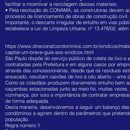
facilitar e incentivar a reciclagem desses materiais;
• Pela resolução do CONAMA, as construtoras devem ado
processo de licenciamento de obras de construção civil.
Importante, o descarte irregular de entulho em vias públ
estabelece a Lei de Limpeza Urbana, nº 13.478/02, além
https://www.direcionalcondominios.com.br/sindicos/ma
capital-um-breve-guia-aos-sindicos.html
São Paulo dispõe do serviço público de coleta de lixo e 
Aluguel de Caçambas Santa Cecília SP
contratadas pela Prefeitura e em alguns casos por empre
através das concessionárias, desde que os resíduos es
Aluguel de Caçambas Santa Cecília SP
, conta com a me
ensacado, resultam caixões de lixo a céu aberto – uma 
Cecília SP
, é a
Arcanjo Caçambas SP
.
Como os cidadãos produzem diariamente entulho bem ac
caçambas estacionadas junto ao meio fio, muitas vezes,
Empresa com mais de de 12 anos de serviço prestados c
vizinhança, por isso a importância de contratar empres
amigos.
de forma adequada.
Desta maneira, desenvolvemos a seguir um balanço das n
Quando estamos fazendo uma obra, reforma ou qualquer 
condôminos a agirem dentro de parâmetros que pretendem
empresa de locação
de
caçambas SP
devidamente legal
população.
atividades de construção civil ou de reformas, pode se
Regra número 1