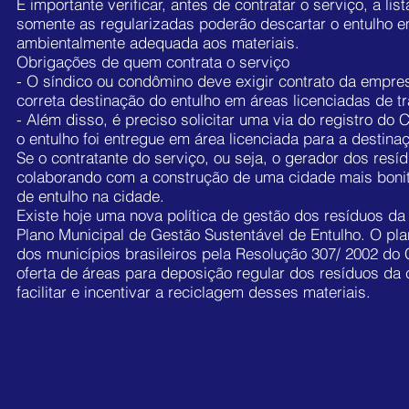
É importante verificar, antes de contratar o serviço, a 
Na cidade de São Paulo(
Aluguel de Caçambas SP
), a le
somente as regularizadas poderão descartar o entulho e
Santa Cecília SP
) de resíduos em vias e logradouros pú
ambientalmente adequada aos materiais.
de entulho por dia para ser recolhido pela Prefeitura at
Obrigações de quem contrata o serviço
devidamente acondicionados.
- O síndico ou condômino deve exigir contrato da empre
correta destinação do entulho em áreas licenciadas de t
Quando sua obra ultrapassa o volume de entulho mencio
- Além disso, é preciso solicitar uma via do registro d
entulho, e isso é possível contratando a
Arcanjo Caçamb
o entulho foi entregue em área licenciada para a destin
Se o contratante do serviço, ou seja, o gerador dos resí
colaborando com a construção de uma cidade mais bonita
de entulho na cidade.
Existe hoje uma nova política de gestão dos resíduos da 
Plano Municipal de Gestão Sustentável de Entulho. O pla
dos municípios brasileiros pela Resolução 307/ 2002 d
oferta de áreas para deposição regular dos resíduos d
facilitar e incentivar a reciclagem desses materiais.