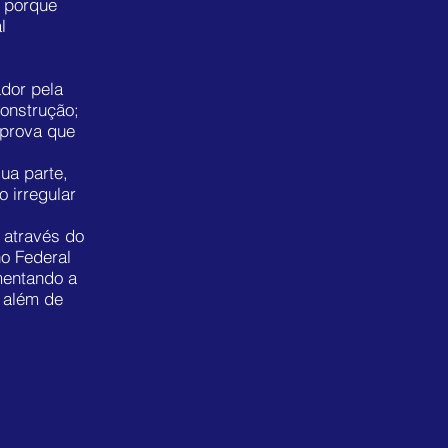
, porque
ntulho
l
ximo 50kg
uos estejam
ador pela
construção;
scarte do
mprova que
ua parte,
 irregular
a através do
no Federal
mentando a
 além de