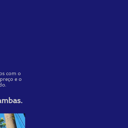
mos com o
preço e o
do.
ambas.