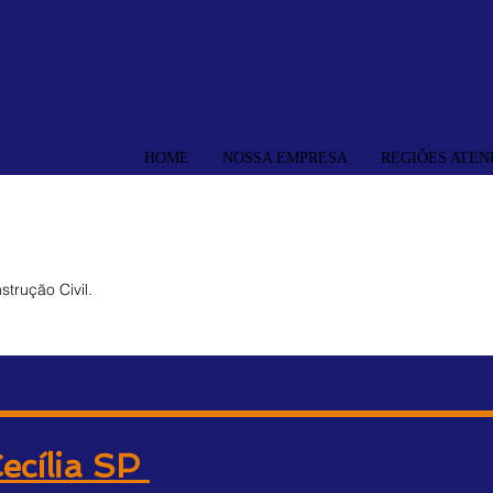
HOME
NOSSA EMPRESA
REGIÕES ATEN
trução Civil.
ecília SP