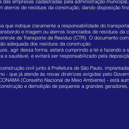
lista das empresas cadastradas pela administração municipal
i proíbe a deposição de entulho (
Locação de Caçambas de e
m aterros de resíduos da construção, dando disposição fina
blicos e permite que cada imóvel gerador encaminhe no má
ravés da coleta domiciliar convencional, desde que os resíd
sa que indique claramente a responsabilidade do transport
ransbordo e triagem ou aterros licenciados de resíduos da 
nado acima, você precisará utilizar uma caçambas para de
o Controle de Transporte de Resíduo (CTR). O documento co
as SP
.
ação adequada dos resíduos da construção.
duos, agir dessa forma, estará cumprindo a lei e fazendo a s
 e saudável, e evitará ser responsabilizado pela deposição
construção civil junto à Prefeitura de São Paulo, implantad
no - que já atende às novas diretrizes exigidas pelo Gover
o CONAMA (Conselho Nacional de Meio Ambiente) - está au
a construção e demolição de pequenos a grandes geradores,