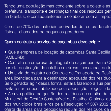
Tendo uma população mas conciente sobre a coleta e as
prefeitura, transporte e destinação final dos resíduos g
ambientais, e consequentemente colaborar com a limpeza
Cerca de 70% dos materiais derivados de restos de ref
físicas, chamados de pequenos geradores.
Quem contrata o serviço de caçambas deve exigir:
• Que a empresa de locação de caçambas Santa Cecilia
(AMLURB);
• Contrato da empresa de aluguel de caçambas Santa Cec
correta destinação do entulho em áreas licenciadas de t
• Uma via do registro do Controle de Transporte de Res
área licenciada para a destinação adequada dos resíduo
Se o gerador agir dessa forma, estará fazendo a sua pa
evitará ser responsabilizado pela deposição irregular de
• A nova política de gestão dos resíduos de entulho da c
Municipal de Gestão Sustentável de Entulho. O plano, que
dos municípios brasileiros pela Resolução Nº 307/ 200
oferta de áreas para deposição regular dos resíduos d