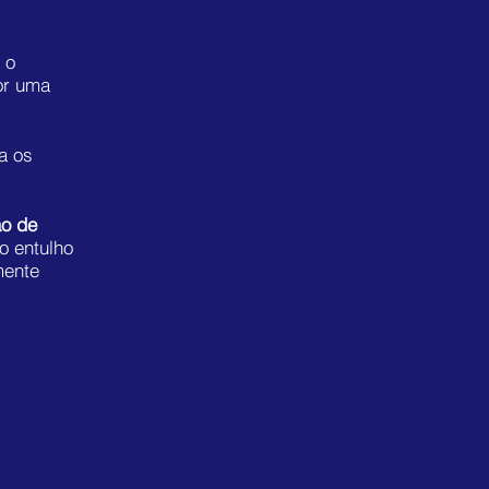
 o
or uma
a os
ão de
o entulho
mente