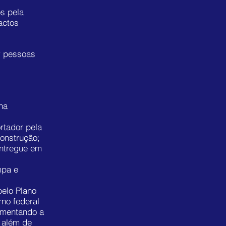
os pela
actos
r pessoas
na
rtador pela
construção;
entregue em
mpa e
pelo Plano
rno federal
umentando a
 além de